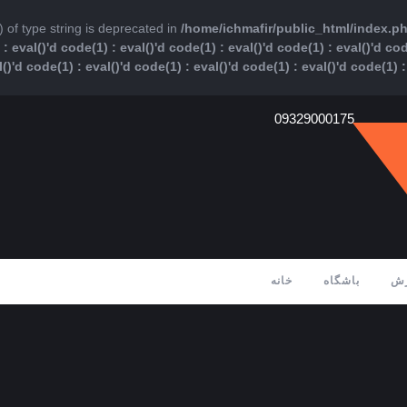
) of type string is deprecated in
/home/ichmafir/public_html/index.php(1
: eval()'d code(1) : eval()'d code(1) : eval()'d code(1) : eval()'d cod
l()'d code(1) : eval()'d code(1) : eval()'d code(1) : eval()'d code(1) 
09329000175
زش
باشگاه
خانه