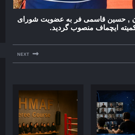
دیان , حسین قاسمی فر به عضویت شورای
میته ایچماف منصوب گردید.
NEXT
Next
post: