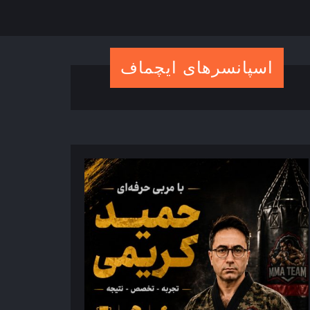
اسپانسرهای ایچماف