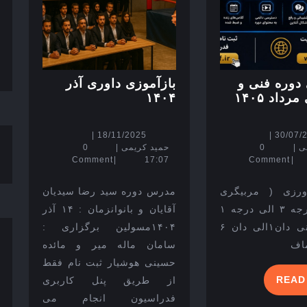
دوره فنی و
بازآموزی داوری آذر
برگزاری
بازآموزی
داد ۱۴۰۵
۱۴۰۴
دوره
داوری
فنی
آذر
18/11/2025
30/07/2026
|
18/11/2025
|
30/07/
و
۱۴۰۴
حمید
حمید
ی
|
0
حمید کریمی
|
0
کارورزی
کریمی
کریمی
Comment
|
17:07
Comment
|
مرداد
۱۴۰۵
ورزی ( مربیگری
مدرس دوره سید رضا سیدیان
عملی ) درجه ۳ الی درجه ۱
آقایان و بانوانزمان : ۱۴ آذر
– دوره فنی دان۱الی دان ۶
۱۴۰۴مسولین برگزاری :
ماف
سامان ماله میر و مائده
حسینی هوشیار ثبت نام فقط
READ
READ
از طریق پنل کاربری
MORE
فدراسیون انجام می