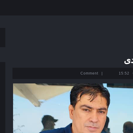
دی
|
15:52