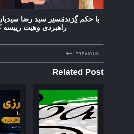
با حکم گِرَندمَستِر سید رضا سی
راهبردی وهیت رییسه ک
راهبری
PREVIOUS
نوشته
Previous
Related Post
post: