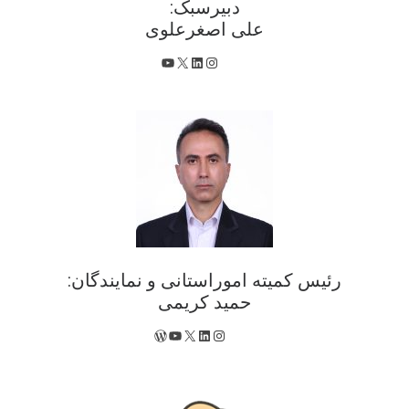
دبیرسبک:
علی اصغرعلوی
X
اینستاگرم
لینکداین
یوتیوب
رئیس کمیته اموراستانی و نمایندگان:
حمید کریمی
X
اینستاگرم
لینکداین
یوتیوب
وردپرس