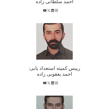
احمد سلطانی زاده
X
اینستاگرم
لینکداین
یوتیوب
رییس کمیته استعداد یابی:
احمد یعقوبی زاده
X
اینستاگرم
لینکداین
یوتیوب