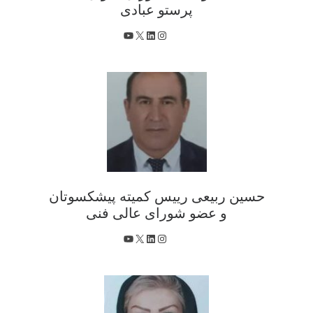
پرستو عبادی
X
اینستاگرم
لینکداین
یوتیوب
حسین ربیعی رییس کمیته پیشکسوتان
و عضو شورای عالی فنی
X
اینستاگرم
لینکداین
یوتیوب