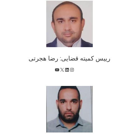
رییس کمیته قضایی: رضا هجرتی
X
اینستاگرم
لینکداین
یوتیوب