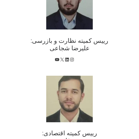
رییس کمیته نظارت و بازرسی:
علیرضا شجاعی
X
اینستاگرم
لینکداین
یوتیوب
رییس کمیته اقتصادی: