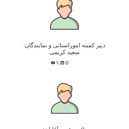
دبیر کمیته اموراستانی و نمایندگان:
سعید کریمی
X
اینستاگرم
لینکداین
یوتیوب