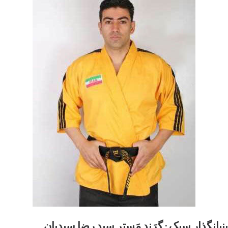
بنیانگذار سبک :
گِرَند مَستر سید رضا سیدیان