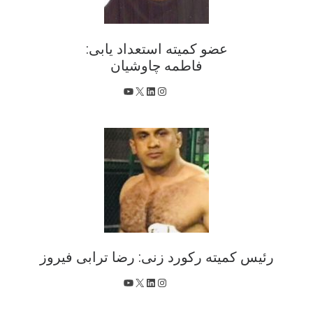
عضو کمیته استعداد یابی:
فاطمه چاوشیان
X
اینستاگرم
لینکداین
یوتیوب
رئیس کمیته رکورد زنی: رضا ترابی فیروز
X
اینستاگرم
لینکداین
یوتیوب