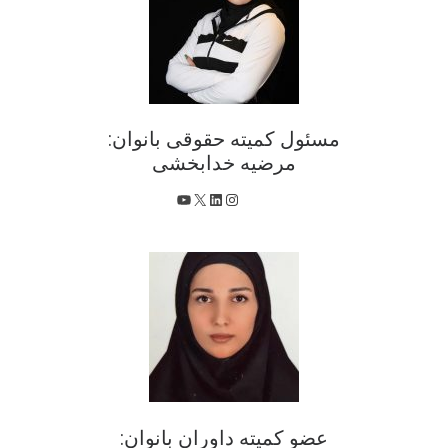
مسئول کمیته حقوقی بانوان:
مرضیه خدابخشی
X
اینستاگرم
لینکداین
یوتیوب
عضو کمیته داوران بانوان: