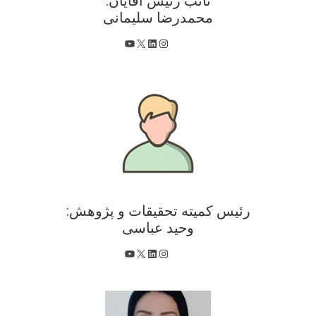
نائب رئیس آقایان:
محمدرضا سلیمانی
X
اینستاگرم
لینکداین
یوتیوب
رئیس کمیته تحقیقات و پژوهش:
وحید عباسی
X
اینستاگرم
لینکداین
یوتیوب