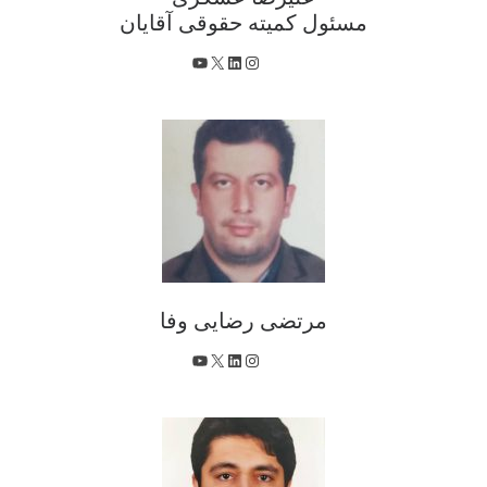
مسئول کمیته حقوقی آقایان
X
اینستاگرم
لینکداین
یوتیوب
مرتضی رضایی وفا
X
اینستاگرم
لینکداین
یوتیوب