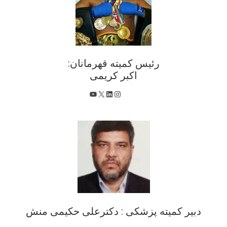
رئیس کمیته قهرمانان:
اکبر کریمی
X
اینستاگرم
لینکداین
یوتیوب
دبیر کمیته پزشکی : دکترعلی حکیمی منش