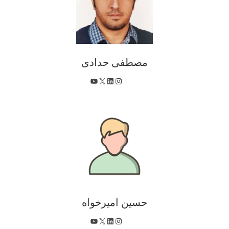
مصطفی حدادی
X
اینستاگرم
لینکداین
یوتیوب
حسین امیرخواه
X
اینستاگرم
لینکداین
یوتیوب