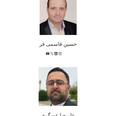
حسین قاسمی فر
X
اینستاگرم
لینکداین
یوتیوب
علیرضا عسگری