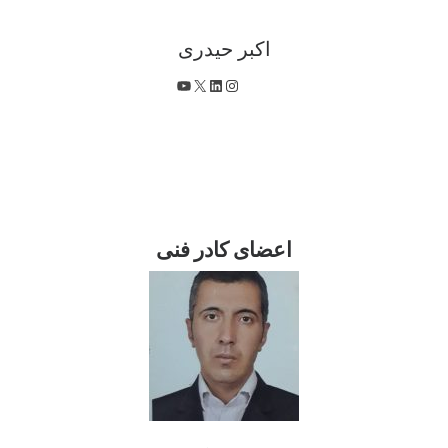
اکبر حیدری
X
اینستاگرم
لینکداین
یوتیوب
اعضای کادر فنی