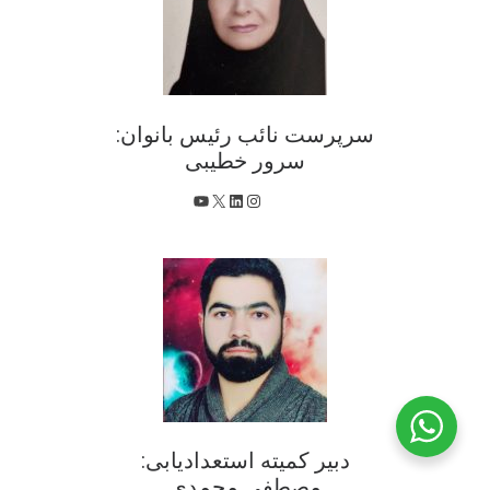
سرپرست نائب رئیس بانوان:
سرور خطیبی
X
اینستاگرم
لینکداین
یوتیوب
دبیر کمیته استعدادیابی:
مصطفی محمدی