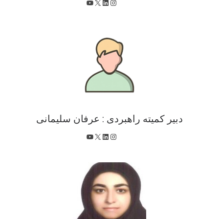
X
اینستاگرم
لینکداین
یوتیوب
دبیر کمیته راهبردی : عرفان سلیمانی
X
اینستاگرم
لینکداین
یوتیوب