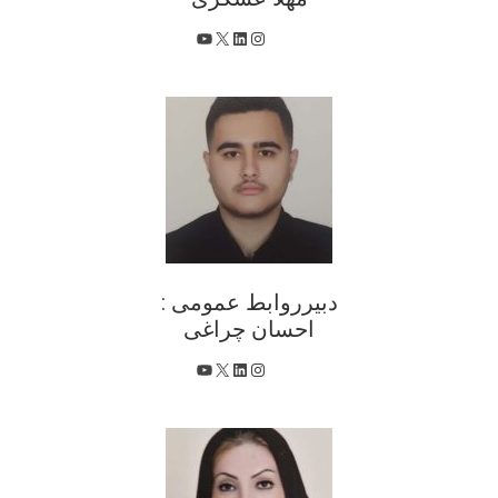
X
اینستاگرم
لینکداین
یوتیوب
دبیرروابط عمومی :
احسان چراغی
X
اینستاگرم
لینکداین
یوتیوب