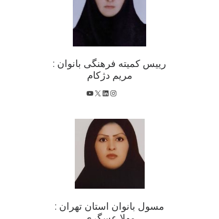
رییس کمیته فرهنگی بانوان :
مریم دژکام
X
اینستاگرم
لینکداین
یوتیوب
مسول بانوان استان تهران :
مهلا عسگری