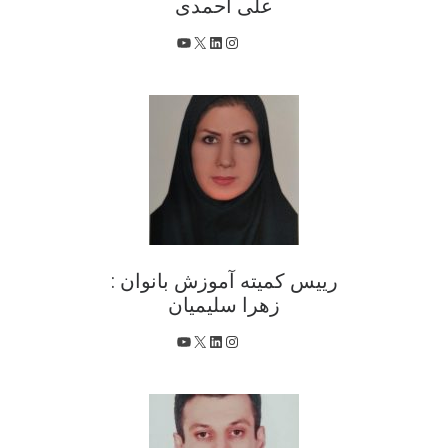
علی احمدی
X
اینستاگرم
لینکداین
یوتیوب
رییس کمیته آموزش بانوان :
زهرا سلیمیان
X
اینستاگرم
لینکداین
یوتیوب