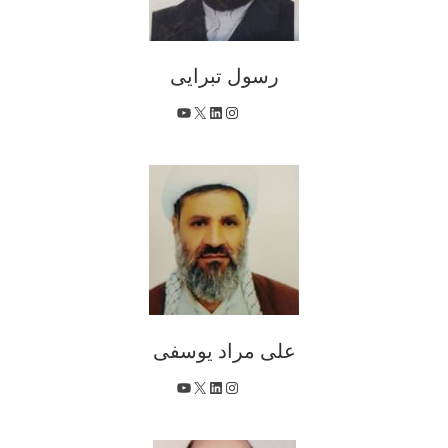
رسول تبرایی
X
اینستاگرم
لینکداین
یوتیوب
علی مراد یوسفی
X
اینستاگرم
لینکداین
یوتیوب