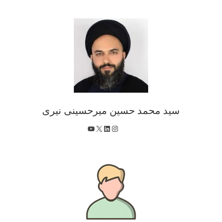
سید محمد حسین میرحسینی نیری
X
اینستاگرم
لینکداین
یوتیوب