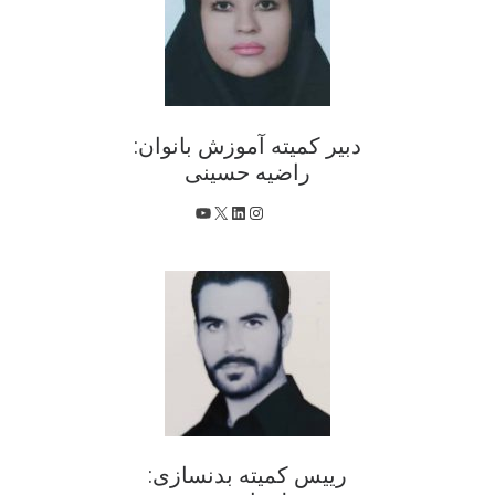
دبیر کمیته آموزش بانوان:
راضیه حسینی
X
اینستاگرم
لینکداین
یوتیوب
رییس کمیته بدنسازی: