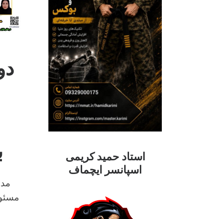
دو
ب
استاد حمید کریمی
اسپانسر ایچماف
مدر
مسئول