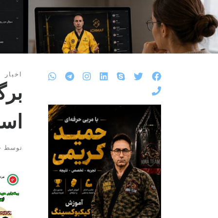
اخبار
برگ
اسفند
توسط
ح