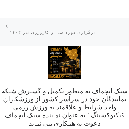
نوش
برگزاری دوره فنی و کارورزی تیر ۱۴۰۳
سبک ایچماف به منظور تکمیل و گسترش شبکه
نمایندگان خود در سراسر کشور از ورزشکاران
واجد شرایط و علاقمند به ورزش رزمی
کیکبوکسینگ ؛ به عنوان نماینده سبک ایچماف
دعوت به همکاری می نماید