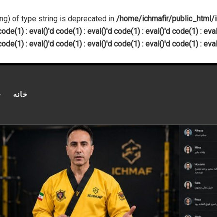
ing) of type string is deprecated in
/home/ichmafir/public_html/inde
code(1) : eval()'d code(1) : eval()'d code(1) : eval()'d code(1) : eval
code(1) : eval()'d code(1) : eval()'d code(1) : eval()'d code(1) : eval
خانه
چ