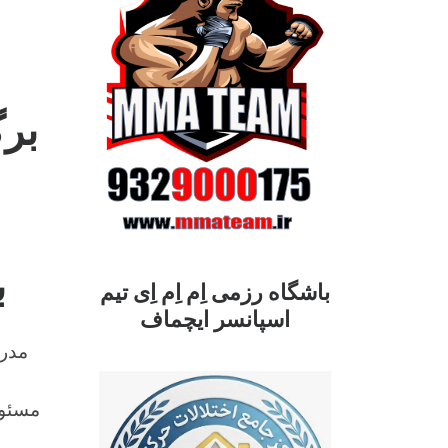
برگ
ب
باشگاه رزمی اِم اِم اِی تیم
اسپانسر ایچماف
مدر
مسئول