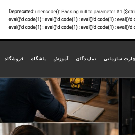
پرش به محتوا
Deprecated
: urlencode(): Passing null to parameter #1 ($str
eval()'d code(1) : eval()'d code(1) : eval()'d code(1) : eval()'d 
eval()'d code(1) : eval()'d code(1) : eval()'d code(1) : eval()'d 
ارت سازمانی
نمایندگان
آموزش
باشگاه
فروشگاه