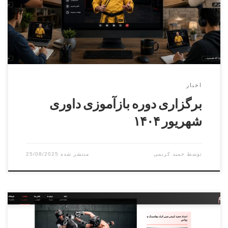
انجام می شودhttps://irmaaf.ir محل برگزاری : کرج , میدان
استاندارد, ورزشگاه شریعتی
اخبار
برگزاری دوره بازآموزی داوری
شهریور ۱۴۰۴
توسط
حمید کریمی
25/08/2025