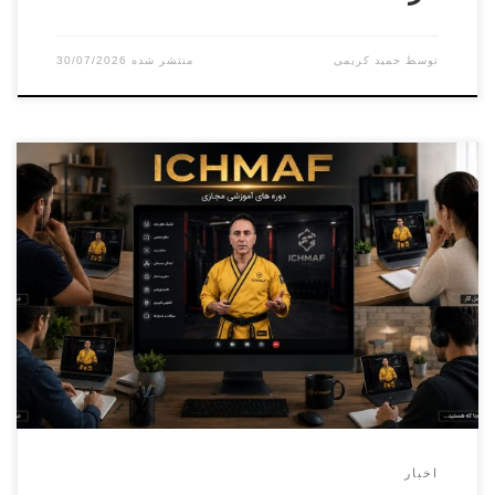
توسط
حمید کریمی
30/07/2026
دوره کارورزی ( مربیگری عملی ) درجه ۳ الی درجه ۱ – دوره فنی
دان۱الی دان ۶(مجازی) بخش آقایان مدرس : سامان ماله میر-
علی اصغر علویمسئول برگزاری : پرویز بایرامی – حسن پیرانی
بخش بانوان مدرس : آزیتا موسویمسئول برگزاری : مائده حسینی
هوشیار ثبت نام فقط از طریق پنل کاربری فدراسیون […]
اخبار