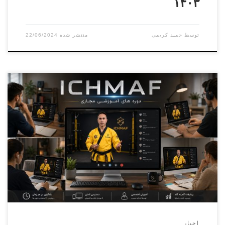
۱۴۰۳
توسط
حمید کریمی
22/06/2024
دوره کارورزی ( مربیگری عملی ) درجه ۳ الی درجه ۱ بخش
آقایان مدرس دوره دکترنطاق بافکرمسئول برگزاری دوره استاد
پرویز بایرامی ۰۹۳۰۶۴۹۰۴۶۴ بخش بانوان مدرس دوره سرکار
خانم استاد شهرکیمسئول برگزاری دوره سرکار خانم استاد تالمی
نژاد۰۹۳۶۲۰۹۴۳۴۴ برگزاری دوره فنی کمربند مشکی دان ۱ الی
دان ۶ بخش آقایان […]
اخبار