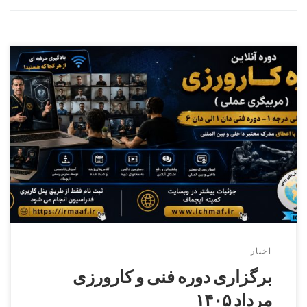
دوره کارورزی ( مربیگری عملی ) درجه ۳ الی درجه ۱ – دوره فنی
دان۱الی دان ۶ کمیته ایچماف
اخبار
برگزاری دوره فنی و کارورزی
مرداد ۱۴۰۵