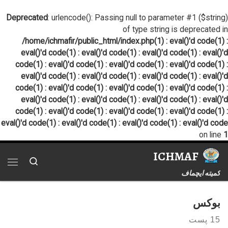
پرش به محتوا
Deprecated
: urlencode(): Passing null to parameter #1 ($string)
of type string is deprecated in
/home/ichmafir/public_html/index.php(1) : eval()'d code(1) :
eval()'d code(1) : eval()'d code(1) : eval()'d code(1) : eval()'d
code(1) : eval()'d code(1) : eval()'d code(1) : eval()'d code(1) :
eval()'d code(1) : eval()'d code(1) : eval()'d code(1) : eval()'d
code(1) : eval()'d code(1) : eval()'d code(1) : eval()'d code(1) :
eval()'d code(1) : eval()'d code(1) : eval()'d code(1) : eval()'d
code(1) : eval()'d code(1) : eval()'d code(1) : eval()'d code(1) :
eval()'d code(1) : eval()'d code(1) : eval()'d code(1) : eval()'d code
on line
1
ICHMAF
Search
فهر
کمیته ایچماف
بوکس
15 پست