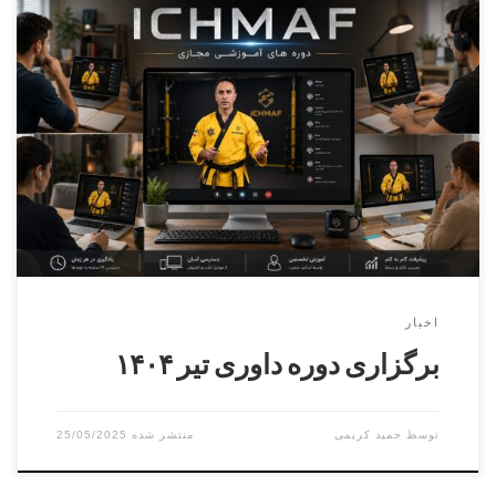
دوره داوری درجه ۳ و۲و۱ مدرس : حمید خانی آقایان و بانوان
زمان : ۶ تیر ۱۴۰۴ مکان : فردیس – کوچه هشتم – سالن
شهرداری
اخبار
برگزاری دوره داوری تیر ۱۴۰۴
توسط
حمید کریمی
25/05/2025