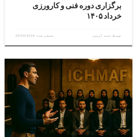
برگزاری دوره فنی و کارورزی
خرداد ۱۴۰۵
توسط
حمید کریمی
06/06/2026
دوره کارورزی ( مربیگری عملی ) درجه ۳ الی درجه ۱
بخش آقایانمدرس : سامان ماله میرمسئول برگزاری : پرویز
بایرامی بخش بانوانمدرس : آزیتا موسویمسئول برگزاری : مائده
حسینی هوشیار دوره فنی دان۱الی دان ۵ بخش آقایانمدرس : علی
اصغر علویمسئول برگزاری : سامان ماله میر بخش بانوانمدرس :
آزیتا موسویمسئول برگزاری : مائده […]