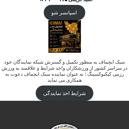
اسپانسر شو
سبک ایچماف به منظور تکمیل و گسترش شبکه نمایندگان خود
در سراسر کشور از ورزشکاران واجد شرایط و علاقمند به ورزش
رزمی کیکبوکسینگ ؛ به عنوان نماینده سبک ایچماف دعوت به
همکاری می نماید
شرایط اخذ نمایندگی