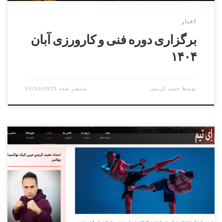
اخبار
برگزاری دوره فنی و کارورزی آبان
۱۴۰۴
توسط
حمید کریمی
03/10/2025
زندگی امروز ما پر از تکنولوژی و کار پشت میز است. ساعت‌ها
نشستن پشت کامپیوتر، گوشی یا خودرو باعث درد کمر، زانو و
دست‌ها می‌شود. نرمش و حرکات انعطافی روزانه، راهی ساده و
مؤثر برای مقابله با این مشکلات است. ? چرا نرمش روزانه
اهمیت دارد؟