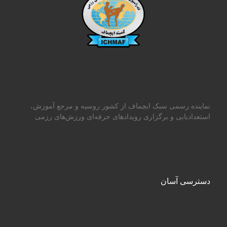
نماینده رسمی سبک ایچماف از کشور روسیه و مرجع آموزش،
استعدادیابی و برگزاری رویدادهای حرفه‌ای ورزش‌های رزمی
دسترسی آسان