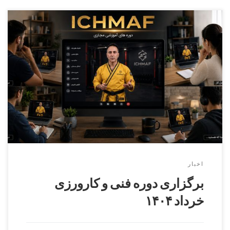
دوره کارورزی ( مربیگری عملی ) درجه ۳ الی درجه ۱
بخش آقایان مدرس : اکبر حیدریممتحن : مرتضی فرنادمسئول
برگزاری : شاهرخ عظیمیتاریخ برگزاری : ۲ خرداد ۱۴۰۴
بخش بانوان مدرس و ممتحن : آزیتا موسویمسئول برگزاری : هانیه
مطلبیتاریخ برگزاری : ۱ خرداد ۱۴۰۴ برگزاری دوره فنی کمربند
مشکی دان ۱ الی […]
اخبار
برگزاری دوره فنی و کارورزی
خرداد ۱۴۰۴