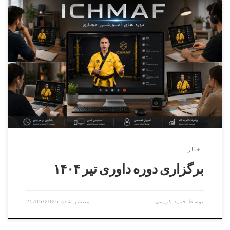
دوره داوری درجه ۳ و۲و۱ مدرس : حمید خانی آقایان و بانوان
زمان : ۶ تیر ۱۴۰۴ مکان : فردیس – کوچه هشتم – سالن
شهرداری
اخبار
برگزاری دوره داوری تیر ۱۴۰۴
توسط
حمید کریمی
25/05/2025