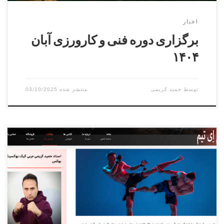
اخبار
برگزاری دوره فنی و کارورزی آبان
۱۴۰۴
توسط
حمید کریمی
03/10/2025
زندگی امروز ما پر از تکنولوژی و کار پشت میز است. ساعت‌ها
نشستن پشت کامپیوتر، گوشی یا خودرو باعث درد کمر، زانو و
دست‌ها می‌شود. نرمش و حرکات انعطافی روزانه، راهی ساده و
مؤثر برای مقابله با این مشکلات است. ? چرا نرمش روزانه
اهمیت دارد؟