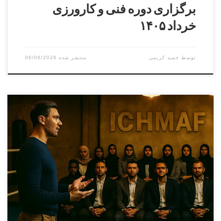
برگزاری دوره فنی و کارورزی
خرداد ۱۴۰۵
توسط
حمید کریمی
06/06/2026
دوره کارورزی ( مربیگری عملی ) درجه ۳ الی درجه ۱
بخش آقایانمدرس : سامان ماله میرمسئول برگزاری : پرویز
بایرامی بخش بانوانمدرس : آزیتا موسویمسئول برگزاری : مائده
حسینی هوشیار دوره فنی دان۱الی دان ۵ بخش آقایانمدرس : علی
اصغر علویمسئول برگزاری : سامان ماله میر بخش بانوانمدرس :
آزیتا موسویمسئول برگزاری : مائده […]