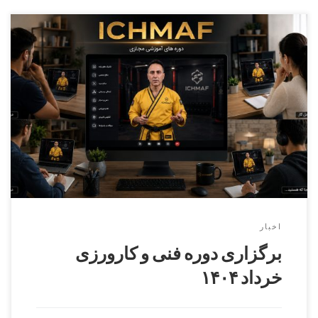
دوره کارورزی ( مربیگری عملی ) درجه ۳ الی درجه ۱
بخش آقایان مدرس : اکبر حیدریممتحن : مرتضی فرنادمسئول
برگزاری : شاهرخ عظیمیتاریخ برگزاری : ۲ خرداد ۱۴۰۴
بخش بانوان مدرس و ممتحن : آزیتا موسویمسئول برگزاری : هانیه
مطلبیتاریخ برگزاری : ۱ خرداد ۱۴۰۴ برگزاری دوره فنی کمربند
مشکی دان ۱ الی […]
اخبار
برگزاری دوره فنی و کارورزی
خرداد ۱۴۰۴