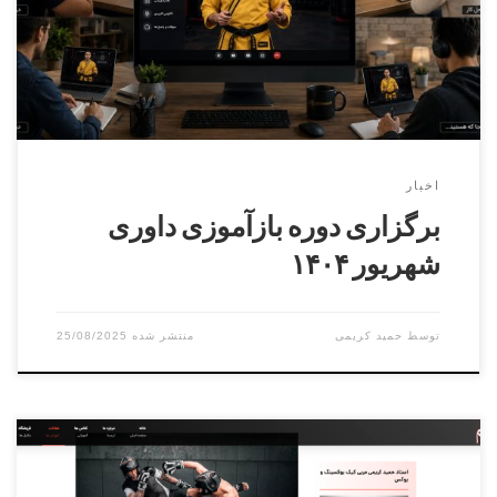
انجام می شودhttps://irmaaf.ir محل برگزاری : کرج , میدان
استاندارد, ورزشگاه شریعتی
اخبار
برگزاری دوره بازآموزی داوری
شهریور ۱۴۰۴
توسط
حمید کریمی
25/08/2025