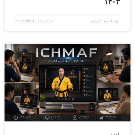
۱۴۰۳
توسط
حمید کریمی
22/06/2024
دوره کارورزی ( مربیگری عملی ) درجه ۳ الی درجه ۱ بخش
آقایان مدرس دوره دکترنطاق بافکرمسئول برگزاری دوره استاد
پرویز بایرامی ۰۹۳۰۶۴۹۰۴۶۴ بخش بانوان مدرس دوره سرکار
خانم استاد شهرکیمسئول برگزاری دوره سرکار خانم استاد تالمی
نژاد۰۹۳۶۲۰۹۴۳۴۴ برگزاری دوره فنی کمربند مشکی دان ۱ الی
دان ۶ بخش آقایان […]
اخبار