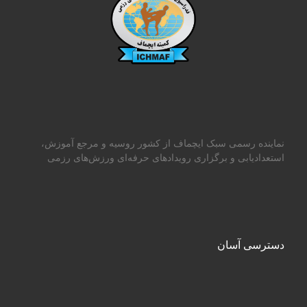
نماینده رسمی سبک ایچماف از کشور روسیه و مرجع آموزش،
استعدادیابی و برگزاری رویدادهای حرفه‌ای ورزش‌های رزمی
دسترسی آسان