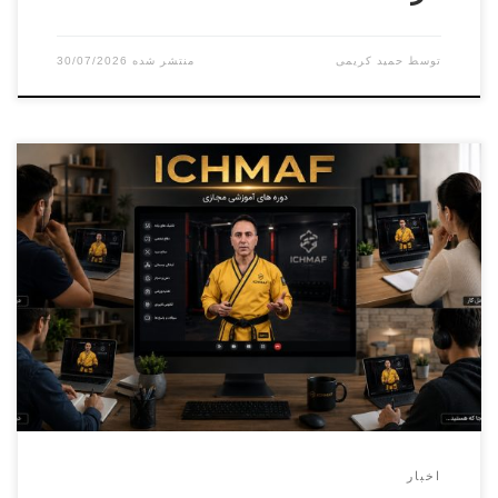
توسط
حمید کریمی
30/07/2026
دوره کارورزی ( مربیگری عملی ) درجه ۳ الی درجه ۱ – دوره فنی
دان۱الی دان ۶(مجازی) بخش آقایان مدرس : سامان ماله میر-
علی اصغر علویمسئول برگزاری : پرویز بایرامی – حسن پیرانی
بخش بانوان مدرس : آزیتا موسویمسئول برگزاری : مائده حسینی
هوشیار ثبت نام فقط از طریق پنل کاربری فدراسیون […]
اخبار