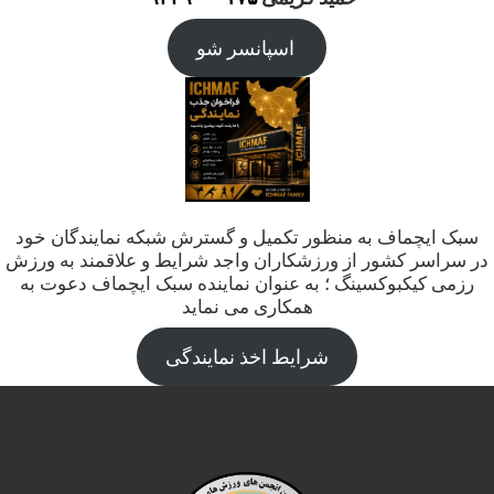
اسپانسر شو
سبک ایچماف به منظور تکمیل و گسترش شبکه نمایندگان خود
در سراسر کشور از ورزشکاران واجد شرایط و علاقمند به ورزش
رزمی کیکبوکسینگ ؛ به عنوان نماینده سبک ایچماف دعوت به
همکاری می نماید
شرایط اخذ نمایندگی