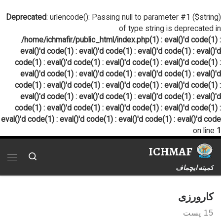
پرش به محتوا
Deprecated
: urlencode(): Passing null to parameter #1 ($string)
of type string is deprecated in
/home/ichmafir/public_html/index.php(1) : eval()'d code(1) :
eval()'d code(1) : eval()'d code(1) : eval()'d code(1) : eval()'d
code(1) : eval()'d code(1) : eval()'d code(1) : eval()'d code(1) :
eval()'d code(1) : eval()'d code(1) : eval()'d code(1) : eval()'d
code(1) : eval()'d code(1) : eval()'d code(1) : eval()'d code(1) :
eval()'d code(1) : eval()'d code(1) : eval()'d code(1) : eval()'d
code(1) : eval()'d code(1) : eval()'d code(1) : eval()'d code(1) :
eval()'d code(1) : eval()'d code(1) : eval()'d code(1) : eval()'d code
on line
1
ICHMAF
Search
فهر
کمیته ایچماف
کارورزی
15 پست