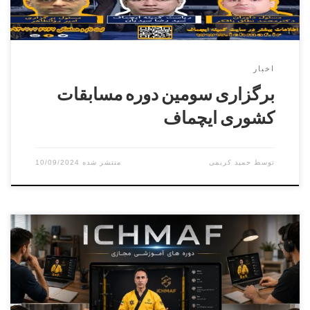
اخبار
برگزاری سومین دوره مسابقات
کشوری ایچماف
توسط
حمید کریمی
10/09/2024
برگزاری دوره داوری درجه ۳ الی درجه ۱ ساعت ۹ الی ۱۳ روز
۱۴۰۳/۶/۹ مدرس دوره داوری دکتر محمد نطاق بافکر مسئول
برگزاری دوره استاد اکبر حیدری آقایان و بانوان محل برگزاری :