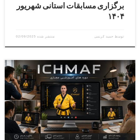
برگزاری مسابقات استانی شهریور
۱۴۰۴
توسط
حمید کریمی
02/09/2025
دوره داوری درجه ۳ و۲و۱ مدرس : حمید خانی آقایان و بانوان
زمان : ۶ تیر ۱۴۰۴ مکان : فردیس – کوچه هشتم – سالن
شهرداری