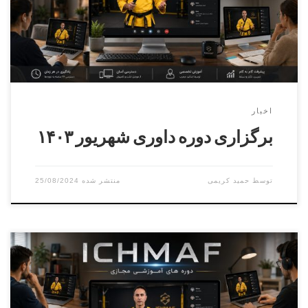
کرج , جهانشهر , بلوار ماهان , خیابان غزل , پلاک ۵۰ , دبیرستان
دانش انتخاب ثبت […]
اخبار
برگزاری دوره داوری شهریور ۱۴۰۳
توسط
حمید کریمی
25/08/2024
دوره کارورزی ( مربیگری عملی ) درجه ۳ الی درجه ۱ بخش
آقایان مدرس دوره دکترنطاق بافکرمسئول برگزاری دوره استاد