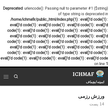
پرش به محتوا
Deprecated
: urlencode(): Passing null to parameter #1 ($string)
of type string is deprecated in
/home/ichmafir/public_html/index.php(1) : eval()'d code(1) :
eval()'d code(1) : eval()'d code(1) : eval()'d code(1) : eval()'d
code(1) : eval()'d code(1) : eval()'d code(1) : eval()'d code(1) :
eval()'d code(1) : eval()'d code(1) : eval()'d code(1) : eval()'d
code(1) : eval()'d code(1) : eval()'d code(1) : eval()'d code(1) :
eval()'d code(1) : eval()'d code(1) : eval()'d code(1) : eval()'d
code(1) : eval()'d code(1) : eval()'d code(1) : eval()'d code(1) :
eval()'d code(1) : eval()'d code(1) : eval()'d code(1) : eval()'d code
on line
1
ICHMAF
Search
فهر
کمیته ایچماف
ورزش رزمی
14 پست