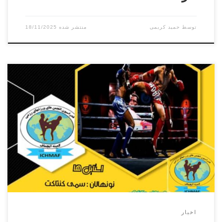
توسط
حمید کریمی
18/11/2025
مسابقات استانی کمیته ایچماف در تاریخ ۲۷ و ۲۸ شهریور ۱۴۰۴
در سالن انجمن های ورزشهای رزمی شهرستان فردیس در تمامی
رده های سنی آقایان و بانوان برگزار میگردد. آقایان بانوان زمان
ثبت نام و وزن کشی ۲۷ شهریور از ساعت ۱۶ الی ۲۱زمان
مسابقات ۲۸ شهریور ساعت ۸ صبح خوابگاه ۲۸ […]
اخبار