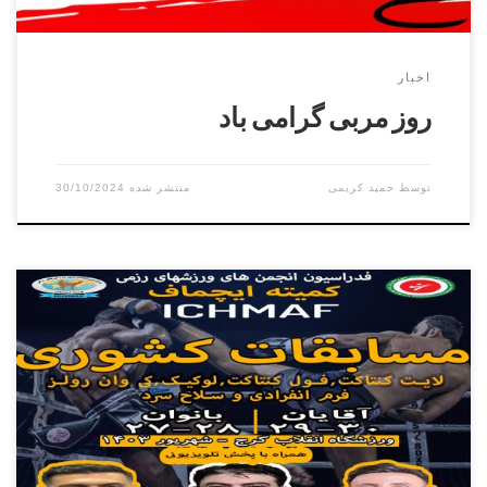
اخبار
روز مربی گرامی باد
توسط
حمید کریمی
30/10/2024
سومین دوره مسابقات بزرگ کشوری کمیته ایچماف, مسابقات
کیک بوکسینگ قهرمانی کشور انتخابی تیم ایران جهت مسابقات
برون مرزی و بین المللی در تمامی رده های سنی در دو بخش
بانوان و آقایان از ۲۷ شهریور تا ۳۰ شهریور ۱۴۰۳ در استان البرز
برگزار میگردد بانوان آقایان زمان ثبت نام و وزن […]