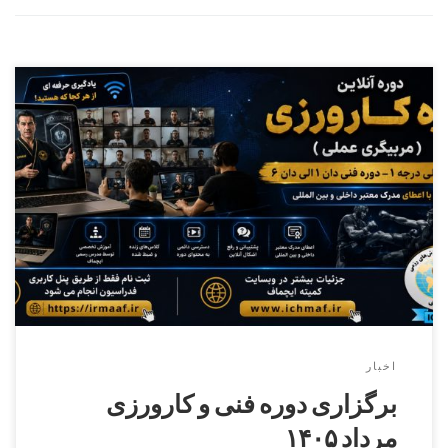
دوره کارورزی ( مربیگری عملی ) درجه ۳ الی درجه ۱ – دوره فنی
دان۱الی دان ۶ کمیته ایچماف
اخبار
برگزاری دوره فنی و کارورزی
مرداد ۱۴۰۵