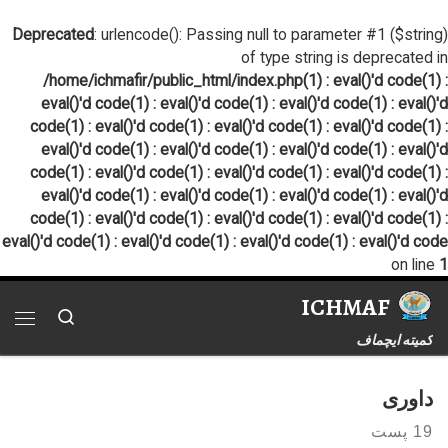
پرش به محتوا
Deprecated
: urlencode(): Passing null to parameter #1 ($string)
of type string is deprecated in
/home/ichmafir/public_html/index.php(1) : eval()'d code(1) :
eval()'d code(1) : eval()'d code(1) : eval()'d code(1) : eval()'d
code(1) : eval()'d code(1) : eval()'d code(1) : eval()'d code(1) :
eval()'d code(1) : eval()'d code(1) : eval()'d code(1) : eval()'d
code(1) : eval()'d code(1) : eval()'d code(1) : eval()'d code(1) :
eval()'d code(1) : eval()'d code(1) : eval()'d code(1) : eval()'d
code(1) : eval()'d code(1) : eval()'d code(1) : eval()'d code(1) :
eval()'d code(1) : eval()'d code(1) : eval()'d code(1) : eval()'d code
on line
1
ICHMAF
Search
فهر
کمیته ایچماف
داوری
19 پست