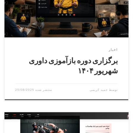
انجام می شودhttps://irmaaf.ir محل برگزاری : کرج , میدان
استاندارد, ورزشگاه شریعتی
اخبار
برگزاری دوره بازآموزی داوری
شهریور ۱۴۰۴
توسط
حمید کریمی
25/08/2025