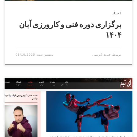
اخبار
برگزاری دوره فنی و کارورزی آبان
۱۴۰۴
توسط
حمید کریمی
03/10/2025
زندگی امروز ما پر از تکنولوژی و کار پشت میز است. ساعت‌ها
نشستن پشت کامپیوتر، گوشی یا خودرو باعث درد کمر، زانو و
دست‌ها می‌شود. نرمش و حرکات انعطافی روزانه، راهی ساده و
مؤثر برای مقابله با این مشکلات است. ? چرا نرمش روزانه
اهمیت دارد؟