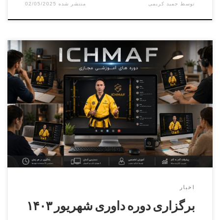
توسط
حمید کریمی
02/05/2025
برگزاری دوره داوری درجه ۳ الی درجه ۱ ساعت ۹ الی ۱۳ روز
۱۴۰۳/۶/۹ مدرس دوره داوری دکتر محمد نطاق بافکر مسئول
برگزاری دوره استاد اکبر حیدری آقایان و بانوان محل برگزاری :
کرج , جهانشهر , بلوار ماهان , خیابان غزل , پلاک ۵۰ , دبیرستان
دانش انتخاب ثبت […]
اخبار
برگزاری دوره داوری شهریور ۱۴۰۳