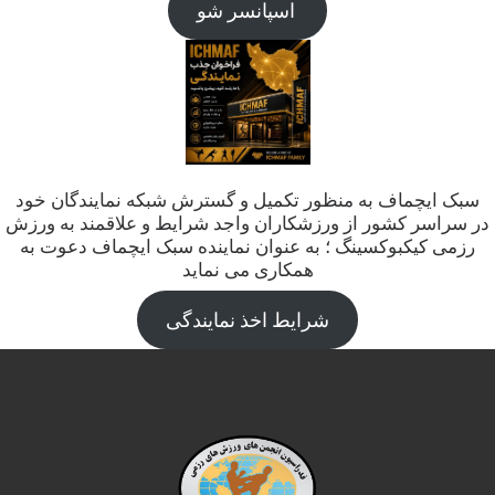
اسپانسر شو
سبک ایچماف به منظور تکمیل و گسترش شبکه نمایندگان خود
در سراسر کشور از ورزشکاران واجد شرایط و علاقمند به ورزش
رزمی کیکبوکسینگ ؛ به عنوان نماینده سبک ایچماف دعوت به
همکاری می نماید
شرایط اخذ نمایندگی