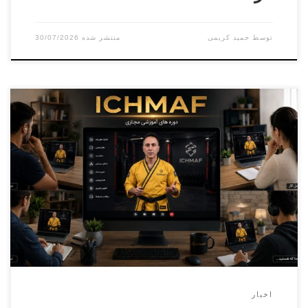
توسط
حمید کریمی
30/07/2026
دوره کارورزی ( مربیگری عملی ) درجه ۳ الی درجه ۱ – دوره فنی
دان۱الی دان ۶(مجازی) بخش آقایان مدرس : سامان ماله میر-
علی اصغر علویمسئول برگزاری : پرویز بایرامی – حسن پیرانی
بخش بانوان مدرس : آزیتا موسویمسئول برگزاری : مائده حسینی
هوشیار ثبت نام فقط از طریق پنل کاربری فدراسیون […]
اخبار