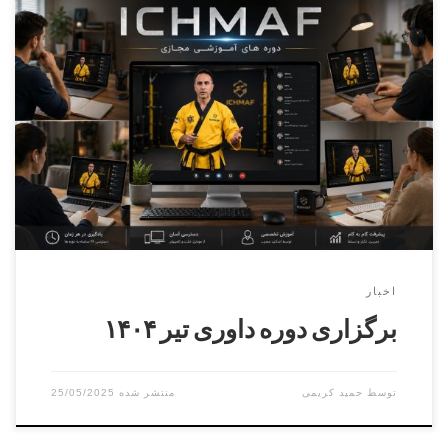
دوره داوری درجه ۳ و۲و۱ مدرس : حمید خانی آقایان و بانوان
زمان : ۶ تیر ۱۴۰۴ مکان : فردیس – کوچه هشتم – سالن
شهرداری
اخبار
برگزاری دوره داوری تیر ۱۴۰۴
توسط
حمید کریمی
25/05/2025