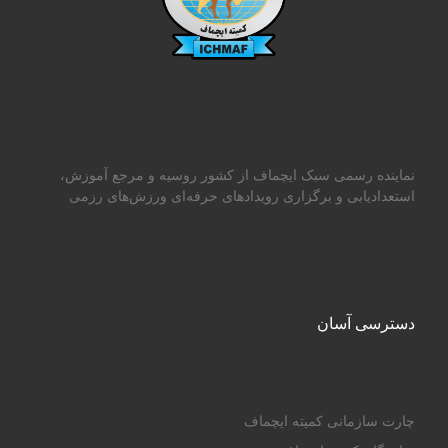
نماینده رسمی سبک ایچماف از کشور روسیه و مرجع آموزش،
استعدادیابی و برگزاری رویدادهای حرفه‌ای ورزش‌های رزمی
دسترسی آسان
چارت سازمانی کمیته ایچماف