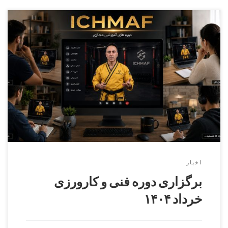
دوره کارورزی ( مربیگری عملی ) درجه ۳ الی درجه ۱
بخش آقایان مدرس : اکبر حیدریممتحن : مرتضی فرنادمسئول
برگزاری : شاهرخ عظیمیتاریخ برگزاری : ۲ خرداد ۱۴۰۴
بخش بانوان مدرس و ممتحن : آزیتا موسویمسئول برگزاری : هانیه
مطلبیتاریخ برگزاری : ۱ خرداد ۱۴۰۴ برگزاری دوره فنی کمربند
مشکی دان ۱ الی […]
اخبار
برگزاری دوره فنی و کارورزی
خرداد ۱۴۰۴