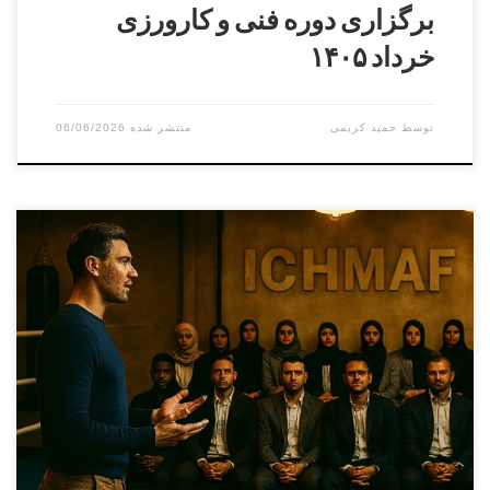
برگزاری دوره فنی و کارورزی
خرداد ۱۴۰۵
توسط
حمید کریمی
06/06/2026
دوره کارورزی ( مربیگری عملی ) درجه ۳ الی درجه ۱
بخش آقایانمدرس : سامان ماله میرمسئول برگزاری : پرویز
بایرامی بخش بانوانمدرس : آزیتا موسویمسئول برگزاری : مائده
حسینی هوشیار دوره فنی دان۱الی دان ۵ بخش آقایانمدرس : علی
اصغر علویمسئول برگزاری : سامان ماله میر بخش بانوانمدرس :
آزیتا موسویمسئول برگزاری : مائده […]