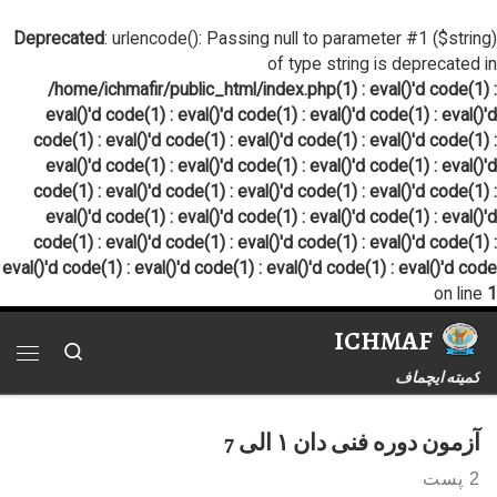
پرش به محتوا
Deprecated
: urlencode(): Passing null to parameter #1 ($string)
of type string is deprecated in
/home/ichmafir/public_html/index.php(1) : eval()'d code(1) :
eval()'d code(1) : eval()'d code(1) : eval()'d code(1) : eval()'d
code(1) : eval()'d code(1) : eval()'d code(1) : eval()'d code(1) :
eval()'d code(1) : eval()'d code(1) : eval()'d code(1) : eval()'d
code(1) : eval()'d code(1) : eval()'d code(1) : eval()'d code(1) :
eval()'d code(1) : eval()'d code(1) : eval()'d code(1) : eval()'d
code(1) : eval()'d code(1) : eval()'d code(1) : eval()'d code(1) :
eval()'d code(1) : eval()'d code(1) : eval()'d code(1) : eval()'d code
on line
1
ICHMAF
Search
فهر
کمیته ایچماف
آزمون دوره فنی دان ۱ الی 7
2 پست