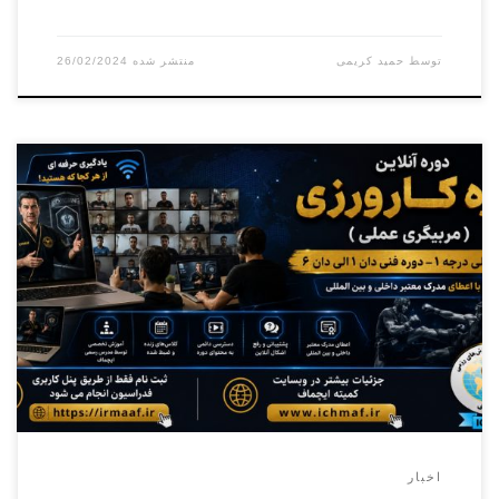
توسط
حمید کریمی
26/02/2024
برگزاری دوره فنی کمربند مشکی دان ۱ الی دان ۷ و کارورزی (
مربیگری عملی ) درجه ۳ الی درجه ۱ ( آنلاین _ آفلاین)
اخبار