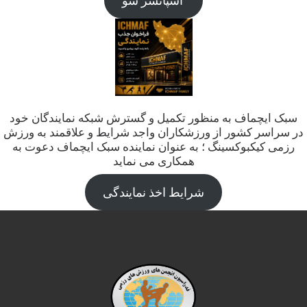
اسپانسر شو
سبک ایچماف به منظور تکمیل و گسترش شبکه نمایندگان خود
در سراسر کشور از ورزشکاران واجد شرایط و علاقمند به ورزش
رزمی کیکبوکسینگ ؛ به عنوان نماینده سبک ایچماف دعوت به
همکاری می نماید
شرایط اخذ نمایندگی