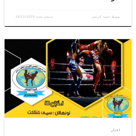
توسط
حمید کریمی
18/11/2025
مسابقات استانی کمیته ایچماف در تاریخ ۲۷ و ۲۸ شهریور ۱۴۰۴
در سالن انجمن های ورزشهای رزمی شهرستان فردیس در تمامی
رده های سنی آقایان و بانوان برگزار میگردد. آقایان بانوان زمان
ثبت نام و وزن کشی ۲۷ شهریور از ساعت ۱۶ الی ۲۱زمان
مسابقات ۲۸ شهریور ساعت ۸ صبح خوابگاه ۲۸ […]
اخبار