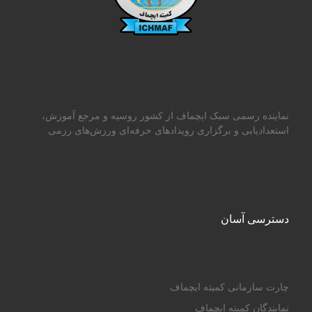
نماینده رسمی سبک ایچماف از کشور روسیه و مرجع آموزش،
استعدادیابی و برگزاری رویدادهای حرفه‌ای ورزش‌های رزمی
دسترسی آسان
چارت سازمانی کمیته ایچماف
نمایندگان کمیته ایچماف