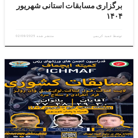
برگزاری مسابقات استانی شهریور
۱۴۰۴
توسط
حمید کریمی
02/09/2025
سومین دوره مسابقات بزرگ کشوری کمیته ایچماف, مسابقات
کیک بوکسینگ قهرمانی کشور انتخابی تیم ایران جهت مسابقات
برون مرزی و بین المللی در تمامی رده های سنی در دو بخش
بانوان و آقایان از ۲۷ شهریور تا ۳۰ شهریور ۱۴۰۳ در استان البرز
برگزار میگردد بانوان آقایان زمان ثبت نام و وزن […]