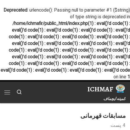
پرش به محتوا
Deprecated
: urlencode(): Passing null to parameter #1 ($string)
of type string is deprecated in
/home/ichmafir/public_html/index.php(1) : eval()'d code(1) :
eval()'d code(1) : eval()'d code(1) : eval()'d code(1) : eval()'d
code(1) : eval()'d code(1) : eval()'d code(1) : eval()'d code(1) :
eval()'d code(1) : eval()'d code(1) : eval()'d code(1) : eval()'d
code(1) : eval()'d code(1) : eval()'d code(1) : eval()'d code(1) :
eval()'d code(1) : eval()'d code(1) : eval()'d code(1) : eval()'d
code(1) : eval()'d code(1) : eval()'d code(1) : eval()'d code(1) :
eval()'d code(1) : eval()'d code(1) : eval()'d code(1) : eval()'d code
on line
1
ICHMAF
Search
فهر
کمیته ایچماف
مسابقات قهرمانی
4 پست