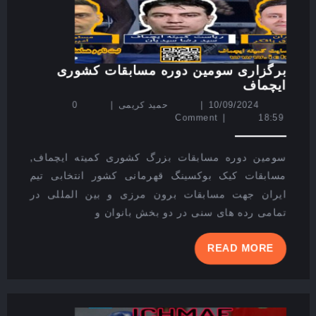
برگزاری سومین دوره مسابقات کشوری
برگزاری
ایچماف
سومین
10/09/2024
حمید
10/09/2024
|
حمید کریمی
|
0
دوره
کریمی
Comment
|
18:59
مسابقات
کشوری
ایچماف
سومین دوره مسابقات بزرگ کشوری کمیته ایچماف,
مسابقات کیک بوکسینگ قهرمانی کشور انتخابی تیم
ایران جهت مسابقات برون مرزی و بین المللی در
تمامی رده های سنی در دو بخش بانوان و
READ
READ MORE
MORE