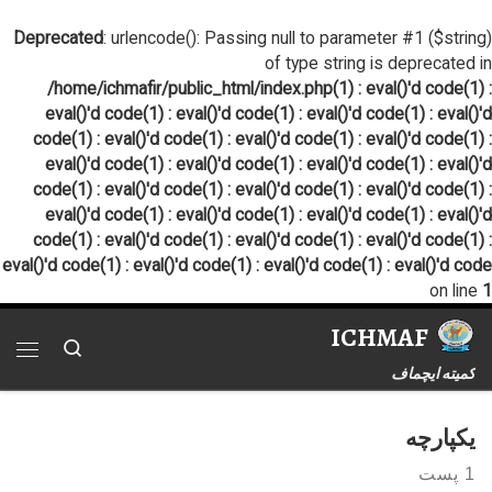
پرش به محتوا
Deprecated
: urlencode(): Passing null to parameter #1 ($string)
of type string is deprecated in
/home/ichmafir/public_html/index.php(1) : eval()'d code(1) :
eval()'d code(1) : eval()'d code(1) : eval()'d code(1) : eval()'d
code(1) : eval()'d code(1) : eval()'d code(1) : eval()'d code(1) :
eval()'d code(1) : eval()'d code(1) : eval()'d code(1) : eval()'d
code(1) : eval()'d code(1) : eval()'d code(1) : eval()'d code(1) :
eval()'d code(1) : eval()'d code(1) : eval()'d code(1) : eval()'d
code(1) : eval()'d code(1) : eval()'d code(1) : eval()'d code(1) :
eval()'d code(1) : eval()'d code(1) : eval()'d code(1) : eval()'d code
on line
1
ICHMAF
Search
فهر
کمیته ایچماف
یکپارچه
1 پست