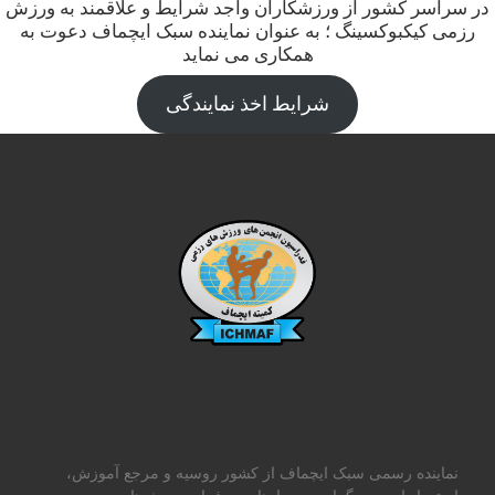
در سراسر کشور از ورزشکاران واجد شرایط و علاقمند به ورزش
رزمی کیکبوکسینگ ؛ به عنوان نماینده سبک ایچماف دعوت به
همکاری می نماید
شرایط اخذ نمایندگی
نماینده رسمی سبک ایچماف از کشور روسیه و مرجع آموزش،