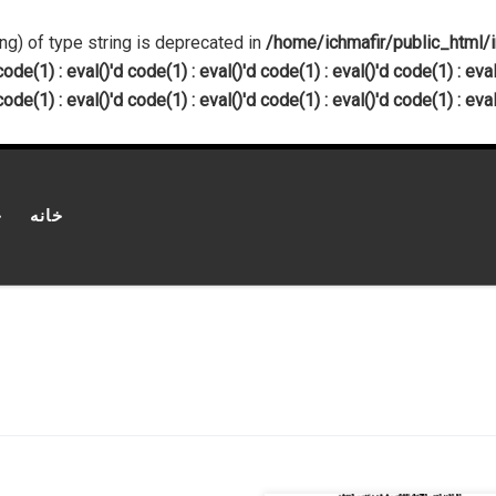
ing) of type string is deprecated in
/home/ichmafir/public_html/inde
code(1) : eval()'d code(1) : eval()'d code(1) : eval()'d code(1) : eval
code(1) : eval()'d code(1) : eval()'d code(1) : eval()'d code(1) : eval
خانه
چ