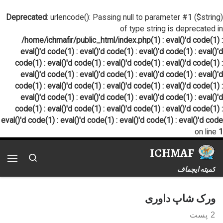
پرش به محتوا
Deprecated
: urlencode(): Passing null to parameter #1 ($string)
of type string is deprecated in
/home/ichmafir/public_html/index.php(1) : eval()'d code(1) :
eval()'d code(1) : eval()'d code(1) : eval()'d code(1) : eval()'d
code(1) : eval()'d code(1) : eval()'d code(1) : eval()'d code(1) :
eval()'d code(1) : eval()'d code(1) : eval()'d code(1) : eval()'d
code(1) : eval()'d code(1) : eval()'d code(1) : eval()'d code(1) :
eval()'d code(1) : eval()'d code(1) : eval()'d code(1) : eval()'d
code(1) : eval()'d code(1) : eval()'d code(1) : eval()'d code(1) :
eval()'d code(1) : eval()'d code(1) : eval()'d code(1) : eval()'d code
on line
1
ICHMAF
Search
فهر
کمیته ایچماف
ورک شاپ داوری
2 پست