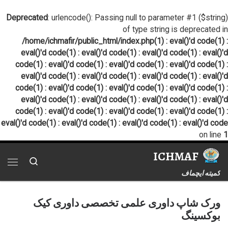
پرش به محتوا
Deprecated
: urlencode(): Passing null to parameter #1 ($string)
of type string is deprecated in
/home/ichmafir/public_html/index.php(1) : eval()'d code(1) :
eval()'d code(1) : eval()'d code(1) : eval()'d code(1) : eval()'d
code(1) : eval()'d code(1) : eval()'d code(1) : eval()'d code(1) :
eval()'d code(1) : eval()'d code(1) : eval()'d code(1) : eval()'d
code(1) : eval()'d code(1) : eval()'d code(1) : eval()'d code(1) :
eval()'d code(1) : eval()'d code(1) : eval()'d code(1) : eval()'d
code(1) : eval()'d code(1) : eval()'d code(1) : eval()'d code(1) :
eval()'d code(1) : eval()'d code(1) : eval()'d code(1) : eval()'d code
on line
1
ICHMAF
Search
فهر
کمیته ایچماف
ورک شاپ داوری علمی تخصصی داوری کیک
بوکسینگ