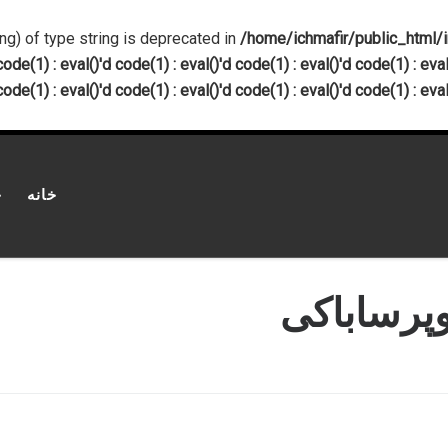
ing) of type string is deprecated in
/home/ichmafir/public_html/inde
code(1) : eval()'d code(1) : eval()'d code(1) : eval()'d code(1) : eval
code(1) : eval()'d code(1) : eval()'d code(1) : eval()'d code(1) : eval
خانه
چ
پرساباکی