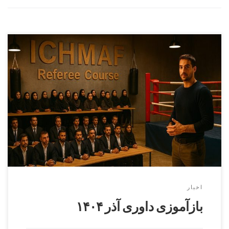
مدرس دوره سید رضا سیدیان آقایان و بانوانزمان : ۱۴ آذر
۱۴۰۴مسولین برگزاری : سامان ماله میر و مائده حسینی هوشیار
ثبت نام فقط از طریق پنل کاربری فدراسیون انجام می
شودhttps://irmaaf.ir محل برگزاری : کرج , میدان استاندارد,
ورزشگاه شریعتی
اخبار
بازآموزی داوری آذر ۱۴۰۴