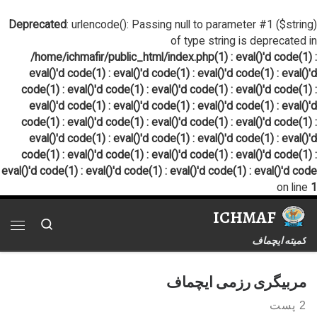
پرش به محتوا
Deprecated
: urlencode(): Passing null to parameter #1 ($string)
of type string is deprecated in
/home/ichmafir/public_html/index.php(1) : eval()'d code(1) :
eval()'d code(1) : eval()'d code(1) : eval()'d code(1) : eval()'d
code(1) : eval()'d code(1) : eval()'d code(1) : eval()'d code(1) :
eval()'d code(1) : eval()'d code(1) : eval()'d code(1) : eval()'d
code(1) : eval()'d code(1) : eval()'d code(1) : eval()'d code(1) :
eval()'d code(1) : eval()'d code(1) : eval()'d code(1) : eval()'d
code(1) : eval()'d code(1) : eval()'d code(1) : eval()'d code(1) :
eval()'d code(1) : eval()'d code(1) : eval()'d code(1) : eval()'d code
on line
1
ICHMAF
Search
فهر
کمیته ایچماف
مربیگری رزمی ایچماف
2 پست