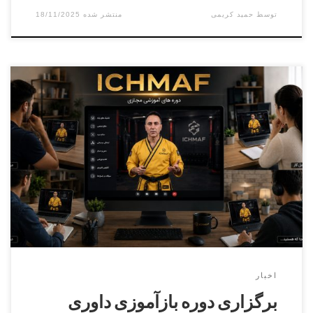
توسط
حمید کریمی
18/11/2025
مدرس دوره سید رضا سیدیان آقایان و بانوانزمان
: ۱۹ شهریور ۱۴۰۴ ثبت نام فقط از طریق پنل کاربری فدراسیون
انجام می شودhttps://irmaaf.ir محل برگزاری : کرج , میدان
استاندارد, ورزشگاه شریعتی
اخبار
برگزاری دوره بازآموزی داوری