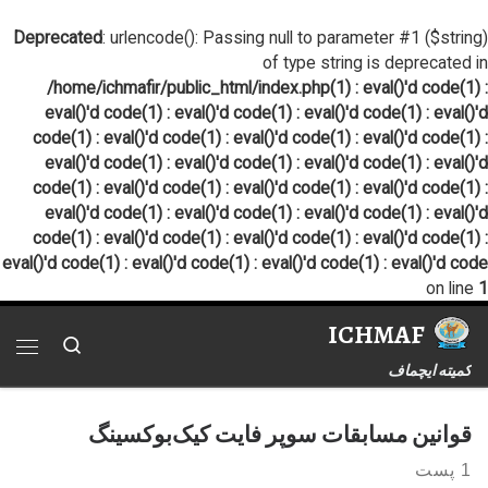
پرش به محتوا
Deprecated
: urlencode(): Passing null to parameter #1 ($string)
of type string is deprecated in
/home/ichmafir/public_html/index.php(1) : eval()'d code(1) :
eval()'d code(1) : eval()'d code(1) : eval()'d code(1) : eval()'d
code(1) : eval()'d code(1) : eval()'d code(1) : eval()'d code(1) :
eval()'d code(1) : eval()'d code(1) : eval()'d code(1) : eval()'d
code(1) : eval()'d code(1) : eval()'d code(1) : eval()'d code(1) :
eval()'d code(1) : eval()'d code(1) : eval()'d code(1) : eval()'d
code(1) : eval()'d code(1) : eval()'d code(1) : eval()'d code(1) :
eval()'d code(1) : eval()'d code(1) : eval()'d code(1) : eval()'d code
on line
1
ICHMAF
Search
فهر
کمیته ایچماف
قوانین مسابقات سوپر فایت کیک‌بوکسینگ
1 پست