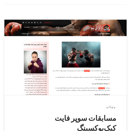
Super Fight نبردی فراتر از قهرمانی! سوپر فایت یعنی وقتی دو
مبارز حرفه‌ای، خارج از جدول رسمی، رو در روی هم قرار
می‌گیرن تا قدرت واقعی‌شون رو نشون بدن!اینجا خبری از صعود
مرحله‌ای نیست—فقط یک مبارزه، یک فرصت، یک انفجار هیجان!با
قوانین خاص، داوری دقیق و جایزه‌های ویژه، سوپر فایت‌ها […]
مقاله
مسابقات سوپر فایت
کیک‌بوکسینگ