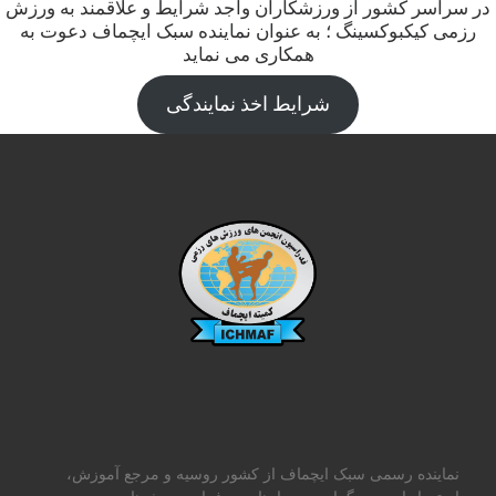
در سراسر کشور از ورزشکاران واجد شرایط و علاقمند به ورزش
رزمی کیکبوکسینگ ؛ به عنوان نماینده سبک ایچماف دعوت به
همکاری می نماید
شرایط اخذ نمایندگی
نماینده رسمی سبک ایچماف از کشور روسیه و مرجع آموزش،