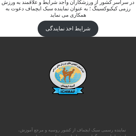
در سراسر کشور از ورزشکاران واجد شرایط و علاقمند به ورزش
رزمی کیکبوکسینگ ؛ به عنوان نماینده سبک ایچماف دعوت به
همکاری می نماید
شرایط اخذ نمایندگی
نماینده رسمی سبک ایچماف از کشور روسیه و مرجع آموزش،