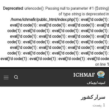
پرش به محتوا
Deprecated
: urlencode(): Passing null to parameter #1 ($string)
of type string is deprecated in
/home/ichmafir/public_html/index.php(1) : eval()'d code(1) :
eval()'d code(1) : eval()'d code(1) : eval()'d code(1) : eval()'d
code(1) : eval()'d code(1) : eval()'d code(1) : eval()'d code(1) :
eval()'d code(1) : eval()'d code(1) : eval()'d code(1) : eval()'d
code(1) : eval()'d code(1) : eval()'d code(1) : eval()'d code(1) :
eval()'d code(1) : eval()'d code(1) : eval()'d code(1) : eval()'d
code(1) : eval()'d code(1) : eval()'d code(1) : eval()'d code(1) :
eval()'d code(1) : eval()'d code(1) : eval()'d code(1) : eval()'d code
on line
1
ICHMAF
Search
فهر
کمیته ایچماف
سرار کشور
1 پست