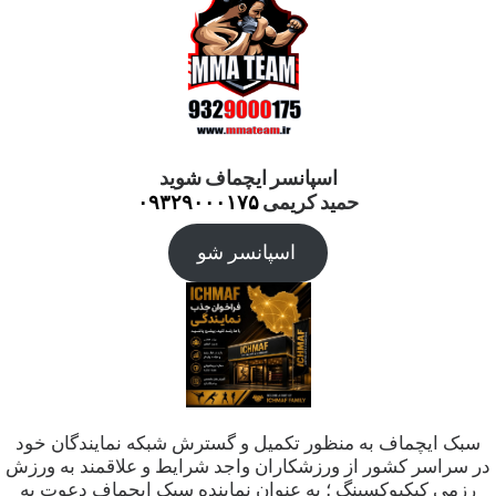
اسپانسر ایچماف شوید
حمید کریمی
۰۹۳۲۹۰۰۰۱۷۵
اسپانسر شو
سبک ایچماف به منظور تکمیل و گسترش شبکه نمایندگان خود
در سراسر کشور از ورزشکاران واجد شرایط و علاقمند به ورزش
رزمی کیکبوکسینگ ؛ به عنوان نماینده سبک ایچماف دعوت به