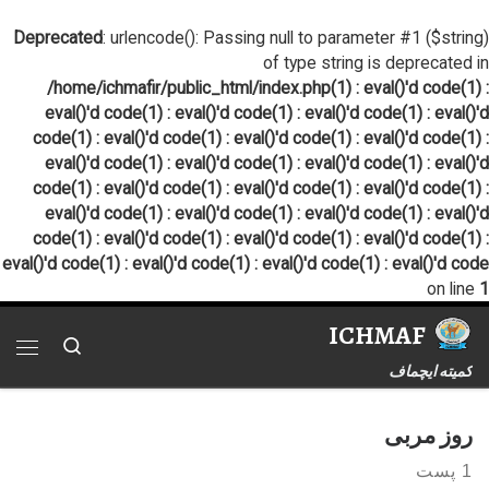
پرش به محتوا
Deprecated
: urlencode(): Passing null to parameter #1 ($string)
of type string is deprecated in
/home/ichmafir/public_html/index.php(1) : eval()'d code(1) :
eval()'d code(1) : eval()'d code(1) : eval()'d code(1) : eval()'d
code(1) : eval()'d code(1) : eval()'d code(1) : eval()'d code(1) :
eval()'d code(1) : eval()'d code(1) : eval()'d code(1) : eval()'d
code(1) : eval()'d code(1) : eval()'d code(1) : eval()'d code(1) :
eval()'d code(1) : eval()'d code(1) : eval()'d code(1) : eval()'d
code(1) : eval()'d code(1) : eval()'d code(1) : eval()'d code(1) :
eval()'d code(1) : eval()'d code(1) : eval()'d code(1) : eval()'d code
on line
1
ICHMAF
Search
فهر
کمیته ایچماف
روز مربی
1 پست