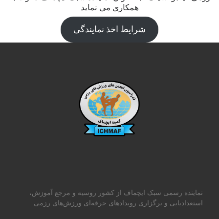
همکاری می نماید
شرایط اخذ نمایندگی
نماینده رسمی سبک ایچماف از کشور روسیه و مرجع آموزش،
استعدادیابی و برگزاری رویدادهای حرفه‌ای ورزش‌های رزمی