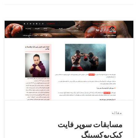
Super Fight نبردی فراتر از قهرمانی! سوپر فایت یعنی وقتی دو
مبارز حرفه‌ای، خارج از جدول رسمی، رو در روی هم قرار
می‌گیرن تا قدرت واقعی‌شون رو نشون بدن!اینجا خبری از صعود
مرحله‌ای نیست—فقط یک مبارزه، یک فرصت، یک انفجار هیجان!با
قوانین خاص، داوری دقیق و جایزه‌های ویژه، سوپر فایت‌ها […]
مقاله
مسابقات سوپر فایت
کیک‌بوکسینگ