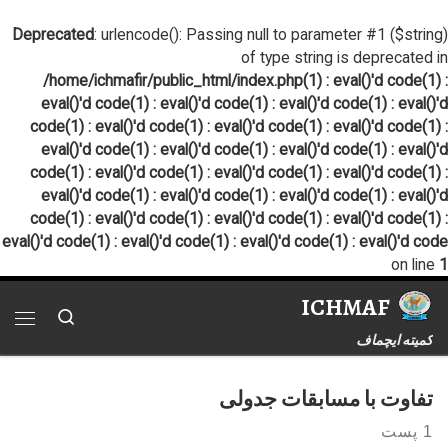
پرش به محتوا
Deprecated
: urlencode(): Passing null to parameter #1 ($string)
of type string is deprecated in
/home/ichmafir/public_html/index.php(1) : eval()'d code(1) :
eval()'d code(1) : eval()'d code(1) : eval()'d code(1) : eval()'d
code(1) : eval()'d code(1) : eval()'d code(1) : eval()'d code(1) :
eval()'d code(1) : eval()'d code(1) : eval()'d code(1) : eval()'d
code(1) : eval()'d code(1) : eval()'d code(1) : eval()'d code(1) :
eval()'d code(1) : eval()'d code(1) : eval()'d code(1) : eval()'d
code(1) : eval()'d code(1) : eval()'d code(1) : eval()'d code(1) :
eval()'d code(1) : eval()'d code(1) : eval()'d code(1) : eval()'d code
on line
1
ICHMAF
Search
فهر
کمیته ایچماف
تفاوت با مسابقات جدولی
1 پست