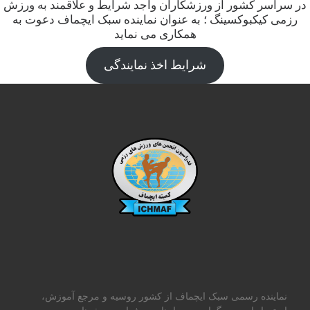
در سراسر کشور از ورزشکاران واجد شرایط و علاقمند به ورزش
رزمی کیکبوکسینگ ؛ به عنوان نماینده سبک ایچماف دعوت به
همکاری می نماید
شرایط اخذ نمایندگی
نماینده رسمی سبک ایچماف از کشور روسیه و مرجع آموزش،