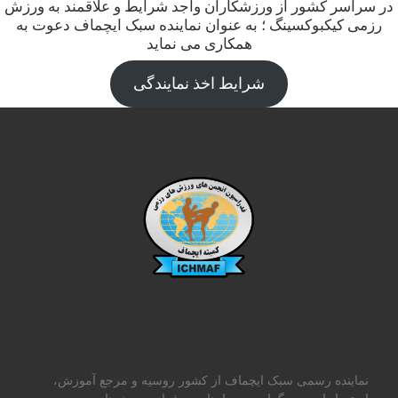
در سراسر کشور از ورزشکاران واجد شرایط و علاقمند به ورزش
رزمی کیکبوکسینگ ؛ به عنوان نماینده سبک ایچماف دعوت به
همکاری می نماید
شرایط اخذ نمایندگی
نماینده رسمی سبک ایچماف از کشور روسیه و مرجع آموزش،