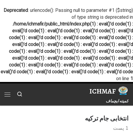
پرش به محتوا
Deprecated
: urlencode(): Passing null to parameter #1 ($string)
of type string is deprecated in
/home/ichmafir/public_html/index.php(1) : eval()'d code(1) :
eval()'d code(1) : eval()'d code(1) : eval()'d code(1) : eval()'d
code(1) : eval()'d code(1) : eval()'d code(1) : eval()'d code(1) :
eval()'d code(1) : eval()'d code(1) : eval()'d code(1) : eval()'d
code(1) : eval()'d code(1) : eval()'d code(1) : eval()'d code(1) :
eval()'d code(1) : eval()'d code(1) : eval()'d code(1) : eval()'d
code(1) : eval()'d code(1) : eval()'d code(1) : eval()'d code(1) :
eval()'d code(1) : eval()'d code(1) : eval()'d code(1) : eval()'d code
on line
1
ICHMAF
Search
فهر
کمیته ایچماف
انتخابی جام ترکیه
1 پست