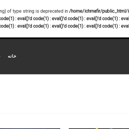
ing) of type string is deprecated in
/home/ichmafir/public_html/inde
code(1) : eval()'d code(1) : eval()'d code(1) : eval()'d code(1) : eval
code(1) : eval()'d code(1) : eval()'d code(1) : eval()'d code(1) : eval
خانه
چ