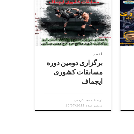
وری
برگزاری دومین دوره مسابقات
یم
کشوری ایچماف ۱۴۰۱
و
ی
ر ۱۴۰۳ در استان
اخبار
برگزاری دومین دوره
مسابقات کشوری
ایچماف
توسط
حمید کریمی
15/07/2022